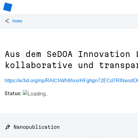
<
Home
Aus dem SeDOA Innovation 
kollaborative und transpa
https://w3id.org/np/RAIChWh6hxxrHFghgn72ECd7RINwsd
Status:
📌 Nanopublication