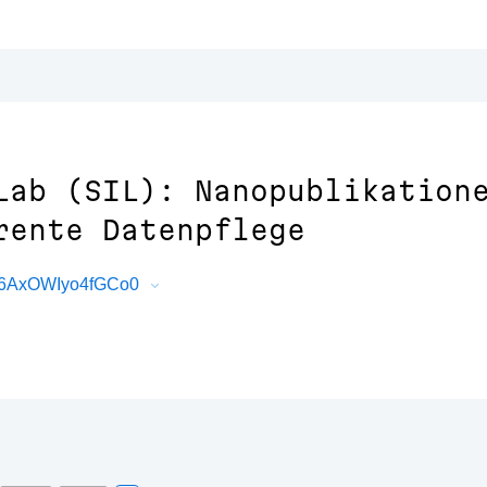
Lab (SIL): Nanopublikation
rente Datenpflege
O6AxOWIyo4fGCo0